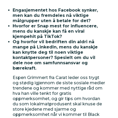
Engasjementet hos Facebook synker,
men kan du fremdeles nå viktige
målgrupper uten å betale for det?
Hvorfor er Snap mest for influencere,
mens du kanskje kan få en viral
kjempehit på TikTok?
Og hvorfor vil bedriften din aldri nå
mange på LinkedIn, mens du kanskje
kan knytte deg til noen viktige
kontaktpersoner
? Spesielt om du vil
dele noe om samfunnsansvar og
bærekraft.
Espen Grimmert fra Carat leder oss trygt
og stødig igjennom de siste sosiale medier
trendene og kommer med nyttige råd om
hva han ville tenkt for gratis
VERKTØYKASSE
oppmerksomhet, og gir tips om hvordan
du som lokalmatprodusent skal knuse de
store kjedene med sjarme og
Aktivitetskalender
oppmerksomhet når vi kommer til Black