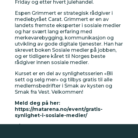
Friday og etter hvert julehandel.
Espen Grimmert er strategisk rådgiver i
Nyheter
mediebyrået Carat. Grimmert er en av
landets fremste eksperter i sosiale medier
og har svært lang erfaring med
merkevarebygging, kommunikasjon og
Tips
utvikling av gode digitale tjenester. Han har
skrevet boken Sosiale medier på jobben,
og er tidligere kåret til Norges beste
Inspirasjon
rådgiver innen sosiale medier.
Kurset er en del av synlighetsserien «Bli
sett og selg mer» og tilbys gratis til alle
medlemsbedrifter i Smak av kysten og
Smak fra Vest. Velkommen!
Meld deg på her:
https://matarena.no/event/gratis-
synlighet-i-sosiale-medier/
Påmeldingsfrist 25. oktober