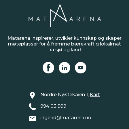
31. okt
10:00 – 10:45
Matarena inspirerer, utvikler kunnskap og skaper
møteplasser for å fremme bærekraftig lokalmat
Digitalt
fra sjø og land
Gratis for medlemmer
Meld deg på
Nordre Nøstekaien 1,
Kart
Legg til i kalender
994 03 999
ingerid@matarena.no