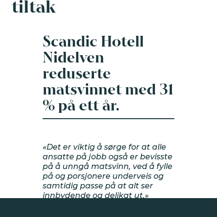
tiltak
Scandic Hotell
Nidelven
reduserte
VERKTØYKASSE
matsvinnet med 31
% på ett år.
Aktivitetskalender
Nyheter
«Det er viktig å sørge for at alle
ansatte på jobb også er bevisste
på å unngå matsvinn, ved å fylle
Tips
på og porsjonere underveis og
samtidig passe på at alt ser
innbydende og delikat ut.»
Inspirasjon