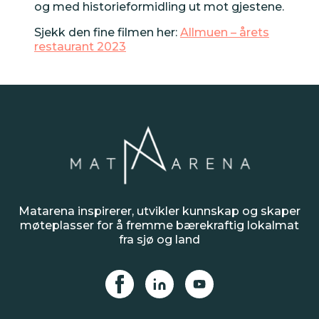
og med historieformidling ut mot gjestene.
Sjekk den fine filmen her:
Allmuen – årets
Inspirasjon
restaurant 2023
Smak fra vest | 16.10.2024
Årets bærekraftspris 2024
– Lygre Livsgard!
Matarena inspirerer, utvikler kunnskap og skaper
Smak av kysten | 16.10.2024
møteplasser for å fremme bærekraftig lokalmat
fra sjø og land
Årets lokalmatrestaurant –
Brasserie Chérie!