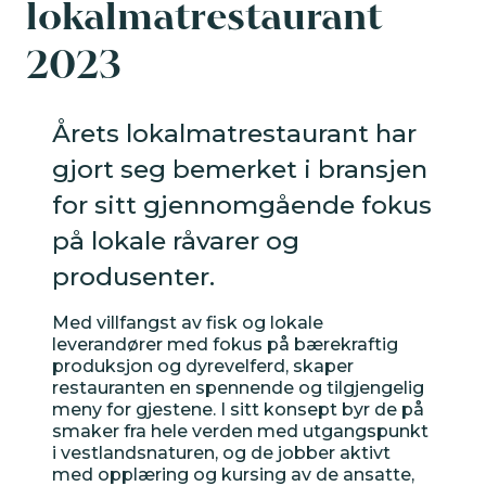
lokalmatrestaurant
2023
Årets lokalmatrestaurant har
gjort seg bemerket i bransjen
for sitt gjennomgående fokus
på lokale råvarer og
VERKTØYKASSE
produsenter.
Aktivitetskalender
Med villfangst av fisk og lokale
leverandører med fokus på bærekraftig
produksjon og dyrevelferd, skaper
restauranten en spennende og tilgjengelig
Nyheter
meny for gjestene. I sitt konsept byr de på
smaker fra hele verden med utgangspunkt
i vestlandsnaturen, og de jobber aktivt
Tips
med opplæring og kursing av de ansatte,