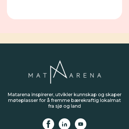
INSPIRASJON
Utforsk inspirerende, bærekraftige initiativer og
personer som leder an på veien mot en grønnere
og mer bærekraftig fremtid
Matarena inspirerer, utvikler kunnskap og skaper
møteplasser for å fremme bærekraftig lokalmat
fra sjø og land