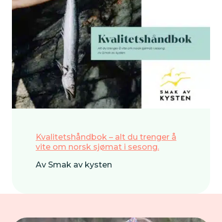
Kvalitetshåndbok – alt du trenger å
vite om norsk sjømat i sesong.
Av Smak av kysten