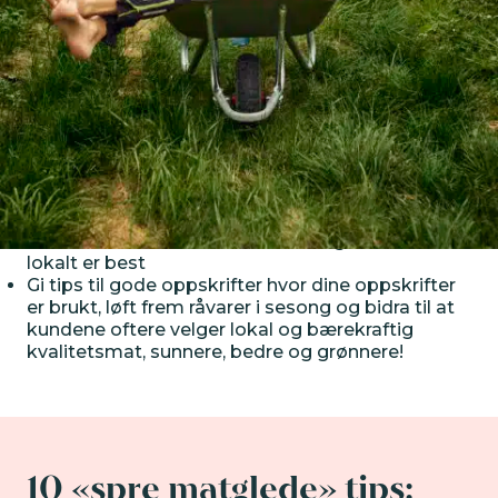
Spre matglede gjennom økt
synlighet og effektiv
kommunikasjon!
Her vil du få inspirasjon og kunnskap til å spre
matglede gjennom effektiv kommunikasjon og
formidling
Fortell din historie på din ekte og unike måte,
trekk frem dine bærekraftstiltak og hvorfor
lokalt er best
Gi tips til gode oppskrifter hvor dine oppskrifter
er brukt, løft frem råvarer i sesong og bidra til at
kundene oftere velger lokal og bærekraftig
kvalitetsmat, sunnere, bedre og grønnere!
10 «spre matglede» tips: