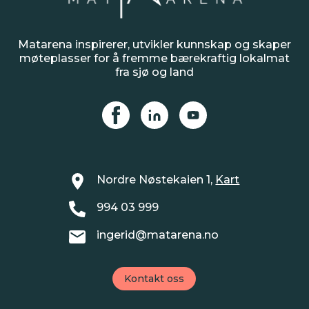
Matarena inspirerer, utvikler kunnskap og skaper
Smak av kysten | 16.10.2024
møteplasser for å fremme bærekraftig lokalmat
fra sjø og land
Årets lokalmatrestaurant –
Brasserie Chérie!
Smak fra vest | 15.10.2024
Matarena har inngått
Nordre Nøstekaien 1,
Kart
samarbeidsavtale
994 03 999
med Matvett –
KuttMatsvinn Servering
ingerid@matarena.no
DEL INNLEGG
Kontakt oss