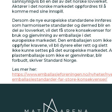
sannsynligvis bli en del av det norske lovverket.
Aktører i det norske markedet oppfordres til å
komme med sine innspill.
Dersom de nye europeiske standardene innføres
som harmoniserte standarder og dermed blir en
VERKTØYKASSE
del av lovverket, vil det få store konsekvenser for
bruk og gjenvinning av emballasje i det
europeiske markedet. Den emballasjen som ikke
Aktivitetskalender
oppfyller kravene, vil bli dyrere eller rett og slett
ikke kunne settes på det europeiske markedet. Al
plastemballasje som ikke er gjenvinnbar, blir
forbudt, skriver Standard Norge.
Nyheter
Les mer her:
https://www.emballasjeforeningen.no/nyheter/ny
Tips
emballasjestandarder-far-store-konsekvenser/
Smak fra vest | 16.10.2024
Inspirasjon
Årets bærekraftspris 2024
– Lygre Livsgard!